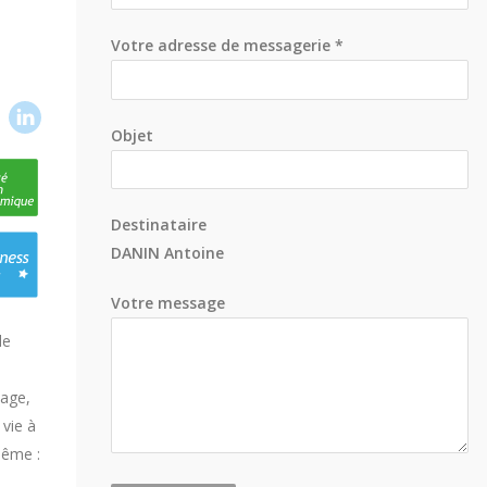
Votre adresse de messagerie *
Objet
Destinataire
DANIN Antoine
Votre message
de
iage,
vie à
même :