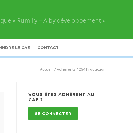
que « Rumilly – Alby développement »
INDRE LE CAE
CONTACT
Comité
/
Adhérents
/
294 Production
d’Action
Économique
«
Rumilly
VOUS ÊTES ADHÉRENT AU
–
CAE ?
Alby
développement
»
SE CONNECTER