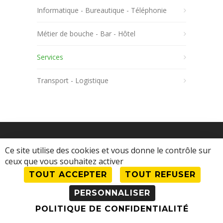
Informatique - Bureautique - Téléphonie
Métier de bouche - Bar - Hôtel
Services
Transport - Logistique
Ce site utilise des cookies et vous donne le contrôle sur
ceux que vous souhaitez activer
TOUT ACCEPTER
TOUT REFUSER
© 2023 Comité d'Action Économique •
Mentions légales
•
Se connecter en tant
PERSONNALISER
qu'adhérent
POLITIQUE DE CONFIDENTIALITÉ