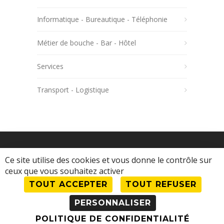
Informatique - Bureautique - Téléphonie
Métier de bouche - Bar - Hôtel
Services
Transport - Logistique
Ce site utilise des cookies et vous donne le contrôle sur
ceux que vous souhaitez activer
TOUT ACCEPTER
TOUT REFUSER
© 2023 Comité d'Action Économique •
Mentions légales
•
Se connecter en tant
PERSONNALISER
qu'adhérent
POLITIQUE DE CONFIDENTIALITÉ