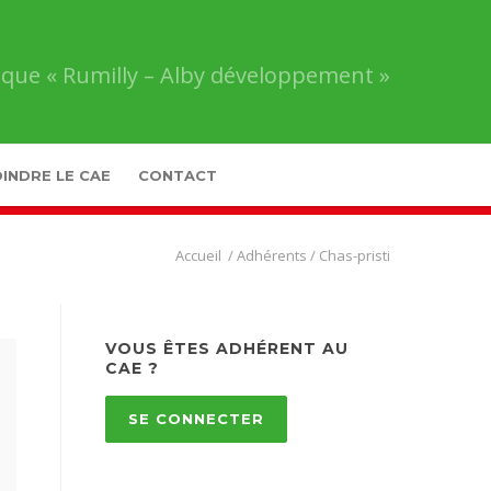
que « Rumilly – Alby développement »
INDRE LE CAE
CONTACT
Comité
/
Adhérents
/
Chas-pristi
d’Action
Économique
«
Rumilly
VOUS ÊTES ADHÉRENT AU
–
CAE ?
Alby
développement
»
SE CONNECTER