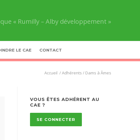
que « Rumilly – Alby développement »
INDRE LE CAE
CONTACT
Comité
/
Adhérents
/
Dams à Âmes
d’Action
Économique
«
Rumilly
VOUS ÊTES ADHÉRENT AU
–
CAE ?
Alby
développement
»
SE CONNECTER