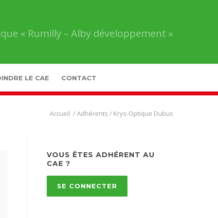
que « Rumilly – Alby développement »
INDRE LE CAE
CONTACT
Comité
/
Adhérents
/
Krys-Optique Dubus
d’Action
Économique
«
Rumilly
VOUS ÊTES ADHÉRENT AU
–
CAE ?
Alby
développement
»
SE CONNECTER