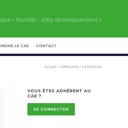
que « Rumilly – Alby développement »
INDRE LE CAE
CONTACT
Comité
/
Adhérents
/
La Médicée
d’Action
Économique
«
Rumilly
VOUS ÊTES ADHÉRENT AU
–
CAE ?
Alby
développement
»
SE CONNECTER