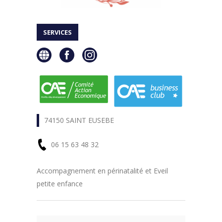
SERVICES
74150 SAINT EUSEBE
06 15 63 48 32
En
Accompagnement en périnatalité et Eveil
petite enfance
savoir
plus