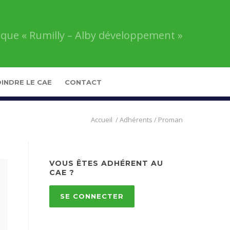
que « Rumilly – Alby développement »
INDRE LE CAE
CONTACT
Comité
/
Adhérents
/
Proman
d’Action
Économique
«
Rumilly
VOUS ÊTES ADHÉRENT AU
–
CAE ?
Alby
développement
»
SE CONNECTER