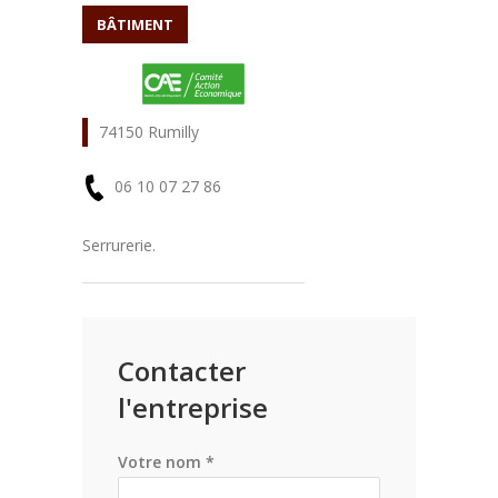
BÂTIMENT
74150 Rumilly
06 10 07 27 86
En
Serrurerie.
savoir
plus
Contacter
l'entreprise
Votre nom *