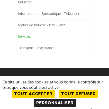
Industrie
Informatique - Bureautique - Téléphonie
Métier de bouche - Bar - Hôtel
Services
Transport - Logistique
Ce site utilise des cookies et vous donne le contrôle sur
ceux que vous souhaitez activer
TOUT ACCEPTER
TOUT REFUSER
© 2023 Comité d'Action Économique •
Mentions légales
•
Se connecter en tant
PERSONNALISER
qu'adhérent